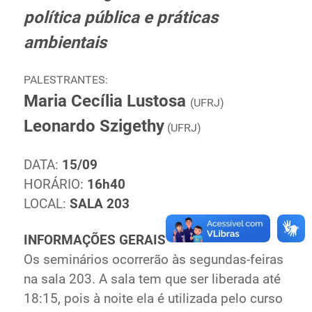
política pública e práticas
Ministério de Minas e Energia
Ministério da Ciência, Tecnologia, Inovações e
ambientais
Comunicações
Ministério do Meio Ambiente
PALESTRANTES:
Ministério do Turismo
Maria Cecília Lustosa
(UFRJ)
Ministério do Desenvolvimento Regional
Leonardo Szigethy
(UFRJ)
Controladoria-Geral da União
Ministério da Mulher, da Família e dos Direitos Humanos
DATA:
15/09
Secretaria-Geral
HORÁRIO:
16h40
Secretaria de Governo
LOCAL:
SALA 203
Gabinete de Segurança Institucional
Advocacia-Geral da União
INFORMAÇÕES GERAIS
Banco Central do Brasil
Os seminários ocorrerão às segundas-feiras
Planalto
na sala 203. A sala tem que ser liberada até
18:15, pois à noite ela é utilizada pelo curso