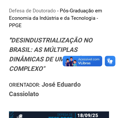
Ministério de Minas e Energia
Defesa de Doutorado
- Pós-Graduação em
Ministério da Ciência, Tecnologia, Inovações e
Economia da Indústria e da Tecnologia -
Comunicações
PPGE
Ministério do Meio Ambiente
Ministério do Turismo
"
DESINDUSTRIALIZAÇÃO NO
Ministério do Desenvolvimento Regional
BRASIL: AS MÚLTIPLAS
Controladoria-Geral da União
Ministério da Mulher, da Família e dos Direitos Humanos
DINÂMICAS DE UM FENÔMENO
Secretaria-Geral
COMPLEXO
"
Secretaria de Governo
Gabinete de Segurança Institucional
José Eduardo
ORIENTADOR:
Advocacia-Geral da União
Cassiolato
Banco Central do Brasil
Planalto