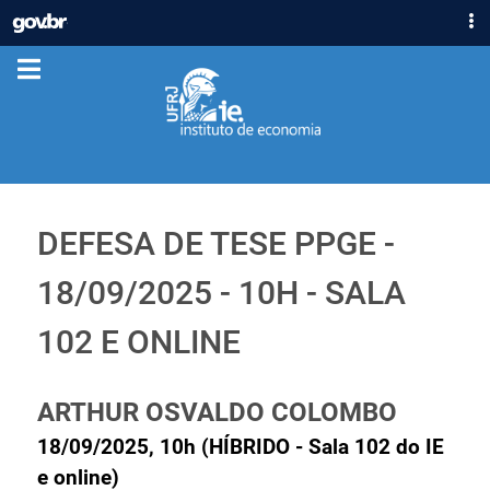
IR
GOVBR
PARA
ACESSO À INFORMAÇÃO
O
CONTEÚDO
PARTICIPE
LEGISLAÇÃO
ÓRGÃOS
Casa Civil
DEFESA DE TESE PPGE -
Ministério da Justiça e Segurança Pública
Ministério da Defesa
18/09/2025 - 10H - SALA
Ministério das Relações Exteriores
Ministério da Economia
102 E ONLINE
Ministério da Infraestrutura
Ministério da Agricultura, Pecuária e Abastecimento
ARTHUR OSVALDO COLOMBO
Ministério da Educação
18/09/2025, 10h (HÍBRIDO - Sala 102 do IE
Ministério da Cidadania
e online)
Ministério da Saúde