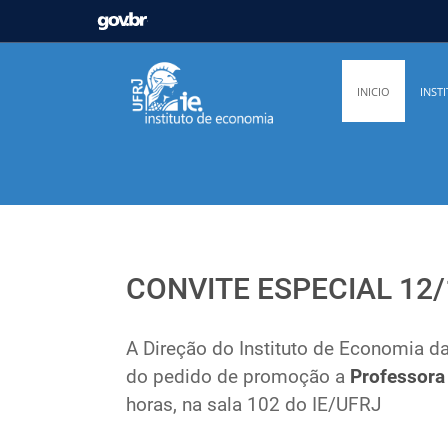
GOVBR
Casa Civil
Ministério da Justiça e Segurança Pú
INICIO
INST
Ministério da Infraestrutura
Ministério da Agricu
Ministério de Minas e Energia
Ministério da Ciê
Ministério do Desenvolvimento Regional
Contro
CONVITE ESPECIAL 12/1
Secretaria de Governo
Gabinete de Segurança In
A Direção do Instituto de Economia d
do pedido de promoção a
Professora 
horas, na sala 102 do IE/UFRJ