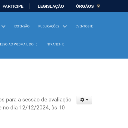
PARTICIPE
LEGISLAÇÃO
ÓRGÃOS
es
Ministério da Economia
EXTENSÃO
PUBLICAÇÕES
EVENTOS IE
istério da Cidadania
Ministério da Saúde
ESSO AO WEBMAIL DO IE
INTRANET-IE
io Ambiente
Ministério do Turismo
 Direitos Humanos
Secretaria-Geral
sil
Planalto
os para a sessão de avaliação
-se no dia 12/12/2024, às 10