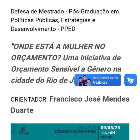
Ministério de Minas e Energia
Defesa de Mestrado - Pós-Graduação em
Ministério da Ciência, Tecnologia, Inovações e
Políticas Públicas, Estratégias e
Comunicações
Desenvolvimento - PPED
Ministério do Meio Ambiente
Ministério do Turismo
"
ONDE ESTÁ A MULHER NO
Ministério do Desenvolvimento Regional
ORÇAMENTO? Uma iniciativa de
Controladoria-Geral da União
Ministério da Mulher, da Família e dos Direitos Humanos
Orçamento Sensível a Gênero na
Secretaria-Geral
cidade do Rio de Janeiro
"
Secretaria de Governo
Gabinete de Segurança Institucional
Francisco José Mendes
ORIENTADOR:
Advocacia-Geral da União
Duarte
Banco Central do Brasil
Planalto