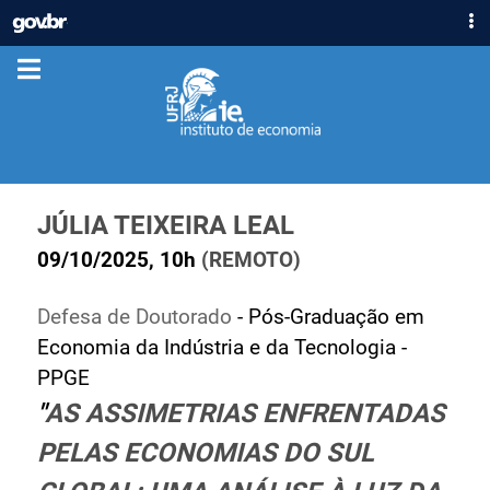
IR
GOVBR
PARA
ACESSO À INFORMAÇÃO
O
CONTEÚDO
PARTICIPE
LEGISLAÇÃO
ÓRGÃOS
Casa Civil
JÚLIA TEIXEIRA LEAL
Ministério da Justiça e Segurança Pública
09/10/2025, 10h
(REMOTO)
Ministério da Defesa
Ministério das Relações Exteriores
Defesa de Doutorado
- Pós-Graduação em
Ministério da Economia
Economia da Indústria e da Tecnologia -
Ministério da Infraestrutura
PPGE
Ministério da Agricultura, Pecuária e Abastecimento
"
AS ASSIMETRIAS ENFRENTADAS
Ministério da Educação
PELAS ECONOMIAS DO SUL
Ministério da Cidadania
Ministério da Saúde