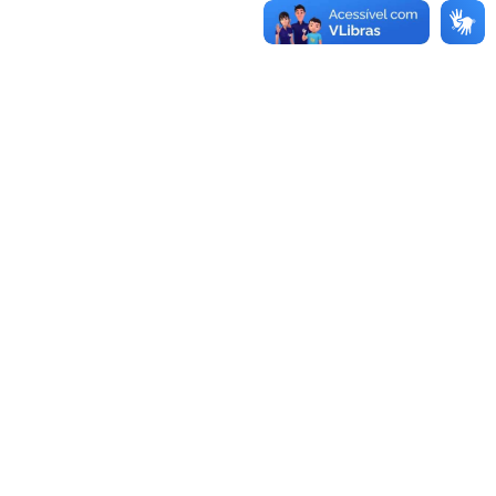
Ministério de Minas e Energia
Ministério da Ciência, Tecnologia, Inovações e
Comunicações
Ministério do Meio Ambiente
Ministério do Turismo
Ministério do Desenvolvimento Regional
Controladoria-Geral da União
Ministério da Mulher, da Família e dos Direitos Humanos
Secretaria-Geral
Secretaria de Governo
Gabinete de Segurança Institucional
Advocacia-Geral da União
Banco Central do Brasil
Planalto