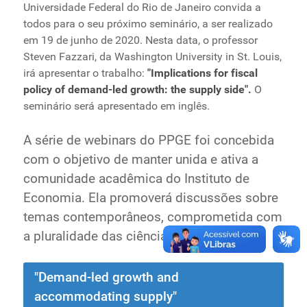
Universidade Federal do Rio de Janeiro convida a
Ministério de Minas e Energia
todos para o seu próximo seminário, a ser realizado
Ministério da Ciência, Tecnologia, Inovações e
em 19 de junho de 2020. Nesta data, o professor
Comunicações
Steven Fazzari, da Washington University in St. Louis,
Ministério do Meio Ambiente
irá apresentar o trabalho:
"Implications for fiscal
Ministério do Turismo
policy of demand-led growth: the supply side".
O
seminário será apresentado em inglês.
Ministério do Desenvolvimento Regional
Controladoria-Geral da União
A série de webinars do PPGE foi concebida
Ministério da Mulher, da Família e dos Direitos Humanos
com o objetivo de manter unida e ativa a
Secretaria-Geral
comunidade acadêmica do Instituto de
Secretaria de Governo
Economia. Ela promoverá discussões sobre
Gabinete de Segurança Institucional
temas contemporâneos, comprometida com
Advocacia-Geral da União
a pluralidade das ciências econômicas.
Banco Central do Brasil
Planalto
"Demand-led growth and
accommodating supply"