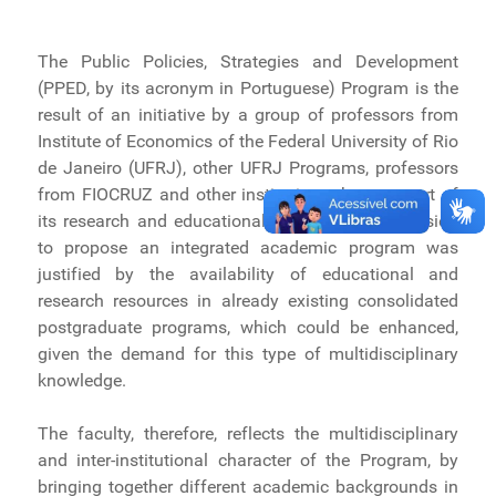
Ministério de Minas e Energia
Ministério da Ciência, Tecnologia, Inovações e
The Public Policies, Strategies and Development
Comunicações
(PPED, by its acronym in Portuguese) Program is the
Ministério do Meio Ambiente
result of an initiative by a group of professors from
Institute of Economics of the Federal University of Rio
Ministério do Turismo
de Janeiro (UFRJ), other UFRJ Programs, professors
Ministério do Desenvolvimento Regional
from FIOCRUZ and other institutions that are part of
Controladoria-Geral da União
its research and educational networks. The decision
Ministério da Mulher, da Família e dos Direitos Humanos
to propose an integrated academic program was
Secretaria-Geral
justified by the availability of educational and
Secretaria de Governo
research resources in already existing consolidated
postgraduate programs, which could be enhanced,
Gabinete de Segurança Institucional
given the demand for this type of multidisciplinary
Advocacia-Geral da União
knowledge.
Banco Central do Brasil
Planalto
The faculty, therefore, reflects the multidisciplinary
and inter-institutional character of the Program, by
bringing together different academic backgrounds in