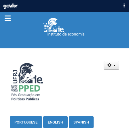
IR
GOVBR
PARA
ACESSO À INFORMAÇÃO
O
CONTEÚDO
PARTICIPE
LEGISLAÇÃO
ÓRGÃOS
Casa Civil
Ministério da Justiça e Segurança Pública
Ministério da Defesa
Ministério das Relações Exteriores
Ministério da Economia
Ministério da Infraestrutura
Ministério da Agricultura, Pecuária e Abastecimento
Ministério da Educação
Ministério da Cidadania
PORTUGUESE
ENGLISH
SPANI
SH
Ministério da Saúde