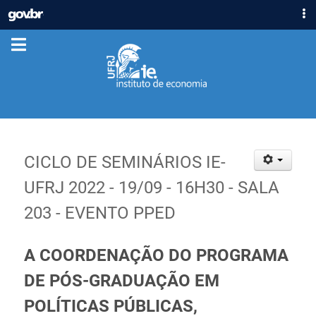
IR
GOVBR
PARA
ACESSO À INFORMAÇÃO
O
CONTEÚDO
PARTICIPE
LEGISLAÇÃO
ÓRGÃOS
Casa Civil
Ministério da Justiça e Segurança Pública
CICLO DE SEMINÁRIOS IE-
Ministério da Defesa
UFRJ 2022 - 19/09 - 16H30 - SALA
Ministério das Relações Exteriores
203 - EVENTO PPED
Ministério da Economia
Ministério da Infraestrutura
A COORDENAÇÃO DO PROGRAMA
Ministério da Agricultura, Pecuária e Abastecimento
Ministério da Educação
DE PÓS-GRADUAÇÃO EM
Ministério da Cidadania
POLÍTICAS PÚBLICAS,
Ministério da Saúde