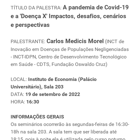
A pandemia de Covid-19
TÍTULO DA PALESTRA:
e a 'Doença X' Impactos, desafios, cenários
e perspectivas
Carlos Medicis Morel
PALESTRANTE:
(INCT de
Inovação em Doenças de Populações Negligenciadas
- INCT-IDPN, Centro de Desenvolvimento Tecnológico
em Saúde - CDTS, Fundação Oswaldo Cruz)
LOCAL:
Instituto de Economia (Palácio
Universitário), Sala 203
DATA:
19 de setembro de 2022
HORA:
16:30
INFORMAÇÕES GERAIS
Os seminários ocorrerão às segundas-feiras de 16:30-
18h na sala 203. A sala tem que ser liberada até
18:15, pois à noite ela é utilizada pelo curso noturno.