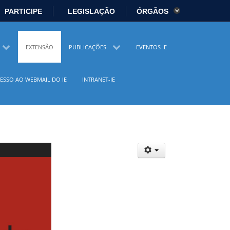
PARTICIPE
LEGISLAÇÃO
ÓRGÃOS
es
Ministério da Economia
EXTENSÃO
PUBLICAÇÕES
EVENTOS IE
istério da Cidadania
Ministério da Saúde
ESSO AO WEBMAIL DO IE
INTRANET-IE
io Ambiente
Ministério do Turismo
 Direitos Humanos
Secretaria-Geral
sil
Planalto