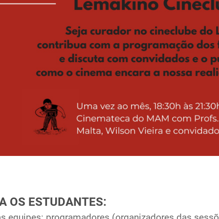
RA OS ESTUDANTES:
s equipes: programadores (organizadores das sessõe