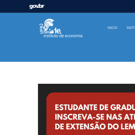
GOVBR
Casa Civil
Ministério da Justiça e Segurança Pú
INICIO
INST
Ministério da Infraestrutura
Ministério da Agricu
Ministério de Minas e Energia
Ministério da Ciê
Ministério do Desenvolvimento Regional
Contro
Secretaria de Governo
Gabinete de Segurança In