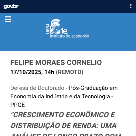
IR
GOVBR
PARA
ACESSO À INFORMAÇÃO
O
CONTEÚDO
PARTICIPE
LEGISLAÇÃO
ÓRGÃOS
Casa Civil
FELIPE MORAES CORNELIO
Ministério da Justiça e Segurança Pública
17/10/2025, 14h
(REMOTO)
Ministério da Defesa
Ministério das Relações Exteriores
Defesa de Doutorado
- Pós-Graduação em
Ministério da Economia
Economia da Indústria e da Tecnologia -
Ministério da Infraestrutura
PPGE
Ministério da Agricultura, Pecuária e Abastecimento
"
CRESCIMENTO ECONÔMICO E
Ministério da Educação
DISTRIBUIÇÃO DE RENDA: UMA
Ministério da Cidadania
Ministério da Saúde