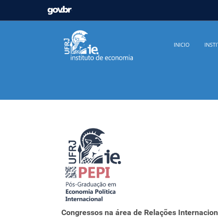
GOVBR
Casa Civil
Ministério da Justiça e Segurança Pú
INICIO
INST
Ministério da Infraestrutura
Ministério da Agricu
Ministério de Minas e Energia
Ministério da Ciê
Ministério do Desenvolvimento Regional
Contro
Secretaria de Governo
Gabinete de Segurança In
Congressos na área de Relações Internaciona