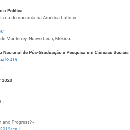
ia Política
ais da democracia na América Latina»
9/
 de Monterrey, Nuevo León, México.
 Nacional de Pós-Graduação e Pesquisa em Ciências Sociais
ual-2019
.
P 2020
l.
on and Progress?»
-2019/call