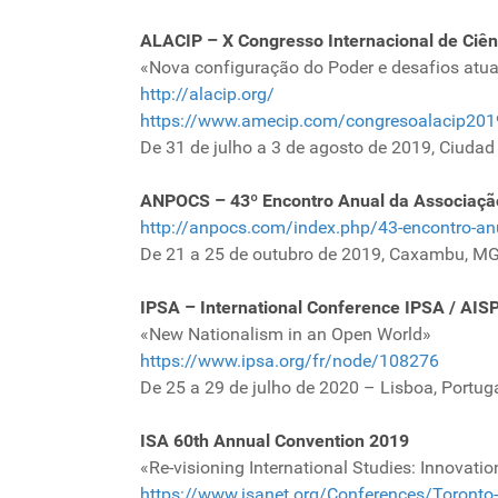
ALACIP – X Congresso Internacional de Ciênc
«Nova configuração do Poder e desafios atu
http://alacip.org/
https://www.amecip.com/congresoalacip201
De 31 de julho a 3 de agosto de 2019, Ciudad
ANPOCS – 43º Encontro Anual da Associação
http://anpocs.com/index.php/43-encontro-an
De 21 a 25 de outubro de 2019, Caxambu, MG
IPSA – International Conference IPSA / AIS
«New Nationalism in an Open World»
https://www.ipsa.org/fr/node/108276
De 25 a 29 de julho de 2020 – Lisboa, Portuga
ISA 60th Annual Convention 2019
«Re-visioning International Studies: Innovati
https://www.isanet.org/Conferences/Toronto