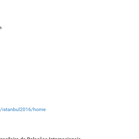
n
ss/istanbul2016/home