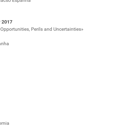
Flacso Espanha
P 2017
 Opportunities, Perils and Uncertainties»
anha
ornia