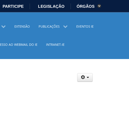
PARTICIPE
LEGISLAÇÃO
ÓRGÃOS
es
Ministério da Economia
EXTENSÃO
PUBLICAÇÕES
EVENTOS IE
istério da Cidadania
Ministério da Saúde
ESSO AO WEBMAIL DO IE
INTRANET-IE
io Ambiente
Ministério do Turismo
 Direitos Humanos
Secretaria-Geral
sil
Planalto