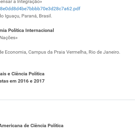
ensar a Integração»
dfb8e0dd8d4be7bbbb70e3d28c7a62.pdf
o Iguaçu, Paraná, Brasil.
ia Política Internacional
 Nações»
 de Economia, Campus da Praia Vermelha, Rio de Janeiro.
is e Ciência Política
ostas em 2016 e 2017
mericana de Ciência Política