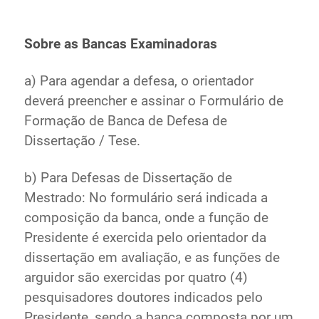
Ministério de Minas e Energia
Ministério da Ciência, Tecnologia, Inovações e
Sobre as Bancas Examinadoras
Comunicações
Ministério do Meio Ambiente
a) Para agendar a defesa, o orientador
Ministério do Turismo
deverá preencher e assinar o Formulário de
Ministério do Desenvolvimento Regional
Formação de Banca de Defesa de
Controladoria-Geral da União
Dissertação / Tese.
Ministério da Mulher, da Família e dos Direitos Humanos
Secretaria-Geral
b) Para Defesas de Dissertação de
Secretaria de Governo
Mestrado: No formulário será indicada a
Gabinete de Segurança Institucional
composição da banca, onde a função de
Advocacia-Geral da União
Presidente é exercida pelo orientador da
Banco Central do Brasil
dissertação em avaliação, e as funções de
Planalto
arguidor são exercidas por quatro (4)
pesquisadores doutores indicados pelo
Presidente, sendo a banca composta por um