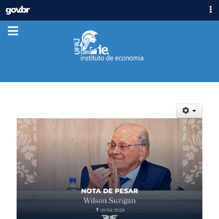
IR
GOVBR
PARA
ACESSO À INFORMAÇÃO
O
CONTEÚDO
PARTICIPE
LEGISLAÇÃO
ÓRGÃOS
Casa Civil
Ministério da Justiça e Segurança Pública
Ministério da Defesa
Ministério das Relações Exteriores
Ministério da Economia
Ministério da Infraestrutura
Ministério da Agricultura, Pecuária e Abastecimento
Ministério da Educação
Ministério da Cidadania
Ministério da Saúde