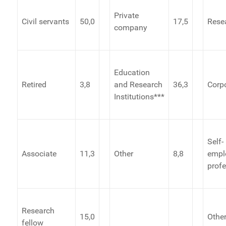
Private
Civil servants
50,0
17,5
Rese
company
Education
Retired
3,8
and Research
36,3
Corp
Institutions***
Self-
Associate
11,3
Other
8,8
empl
profe
Research
15,0
Othe
fellow