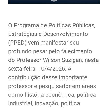
Ministério de Minas e Energia
Ministério da Ciência, Tecnologia, Inovações e
Comunicações
O Programa de Políticas Públicas,
Ministério do Meio Ambiente
Ministério do Turismo
Estratégias e Desenvolvimento
Ministério do Desenvolvimento Regional
(PPED) vem manifestar seu
Controladoria-Geral da União
profundo pesar pelo falecimento
Ministério da Mulher, da Família e dos Direitos Humanos
Secretaria-Geral
do Professor Wilson Suzigan, nesta
Secretaria de Governo
sexta-feira, 10/4/2026. A
Gabinete de Segurança Institucional
contribuição desse importante
Advocacia-Geral da União
professor e pesquisador em áreas
Banco Central do Brasil
Planalto
como história econômica, política
industrial, inovação, política