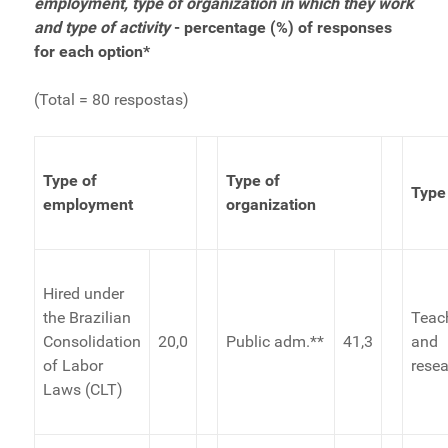
employment, type of organization in which they work
and type of activity
- percentage (%) of responses
for each option*
(Total = 80 respostas)
Type of
Type of
Type 
employment
organization
Hired under
the Brazilian
Teac
Consolidation
20,0
Public adm.**
41,3
and
of Labor
rese
Laws (CLT)