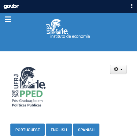
IR
GOVBR
PARA
ACESSO À INFORMAÇÃO
O
CONTEÚDO
PARTICIPE
LEGISLAÇÃO
ÓRGÃOS
Casa Civil
Ministério da Justiça e Segurança Pública
Ministério da Defesa
Ministério das Relações Exteriores
Ministério da Economia
Ministério da Infraestrutura
Ministério da Agricultura, Pecuária e Abastecimento
Ministério da Educação
Ministério da Cidadania
PORTUGUESE
ENGLISH
SPANISH
Ministério da Saúde