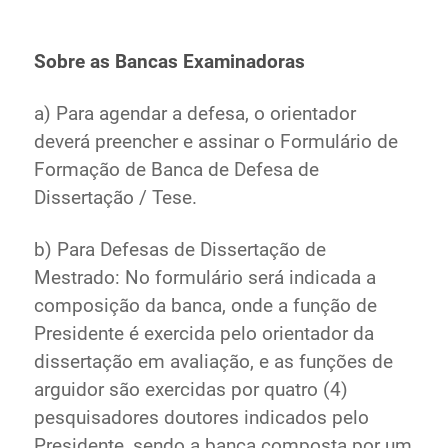
Ministério de Minas e Energia
Ministério da Ciência, Tecnologia, Inovações e
Sobre as Bancas Examinadoras
Comunicações
Ministério do Meio Ambiente
a) Para agendar a defesa, o orientador
Ministério do Turismo
deverá preencher e assinar o Formulário de
Ministério do Desenvolvimento Regional
Formação de Banca de Defesa de
Controladoria-Geral da União
Dissertação / Tese.
Ministério da Mulher, da Família e dos Direitos Humanos
Secretaria-Geral
b) Para Defesas de Dissertação de
Secretaria de Governo
Mestrado: No formulário será indicada a
Gabinete de Segurança Institucional
composição da banca, onde a função de
Advocacia-Geral da União
Presidente é exercida pelo orientador da
Banco Central do Brasil
dissertação em avaliação, e as funções de
Planalto
arguidor são exercidas por quatro (4)
pesquisadores doutores indicados pelo
Presidente, sendo a banca composta por um