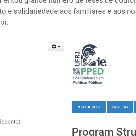
orientou grande número de teses de douto
ito e solidariedade aos familiares e aos 
or.
s
PORTUGUESE
ENGLISH
iscente)
Program Stru