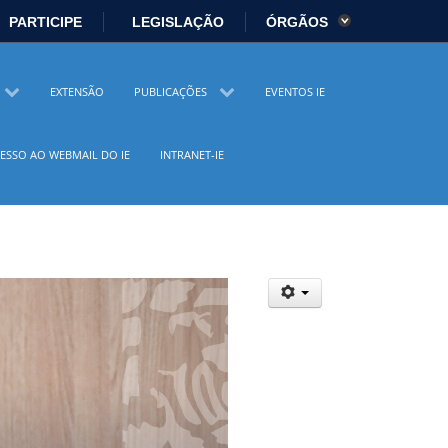
PARTICIPE
LEGISLAÇÃO
ÓRGÃOS
es
Ministério da Economia
EXTENSÃO
PUBLICAÇÕES
EVENTOS IE
istério da Cidadania
Ministério da Saúde
ESSO AO WEBMAIL DO IE
INTRANET-IE
io Ambiente
Ministério do Turismo
 Direitos Humanos
Secretaria-Geral
sil
Planalto