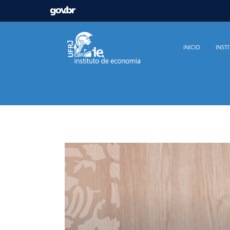
GOVBR
Casa Civil
Ministério da Justiça e Segurança Pú
INICIO
INST
Ministério da Infraestrutura
Ministério da Agricu
Ministério de Minas e Energia
Ministério da Ciê
Ministério do Desenvolvimento Regional
Contro
Secretaria de Governo
Gabinete de Segurança In