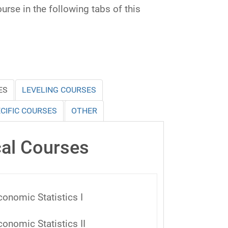
rse in the following tabs of this
ES
LEVELING COURSES
CIFIC COURSES
OTHER
al Courses
conomic Statistics I
conomic Statistics II