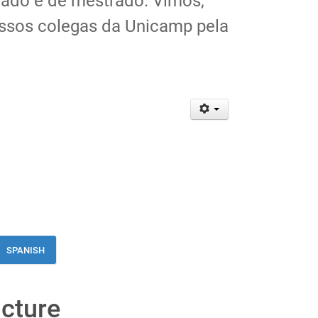
rado e de mestrado. Vimos,
nossos colegas da Unicamp pela
SPANISH
cture